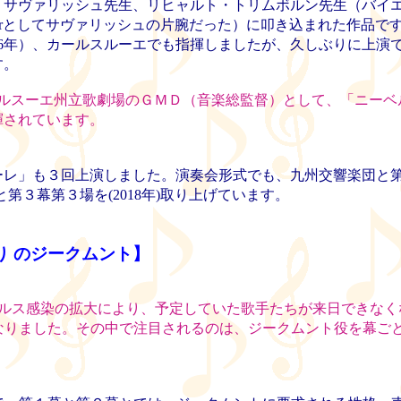
サヴァリッシュ先生、リヒャルト・トリムボルン先生（バイ
nleiterとしてサヴァリッシュの片腕だった）に叩き込まれた作品で
96年）、カールスルーエでも指揮しましたが、久しぶりに上演
す。
ルスーエ州立歌劇場のＧＭＤ（音楽総監督）として、「ニーベ
揮されています。
」も３回上演しました。演奏会形式でも、九州交響楽団と第１幕
と第３幕第３場を(2018年)取り上げています。
り のジークムント】
ルス感染の拡大により、予定していた歌手たちが来日できなく
なりました。その中で注目されるのは、ジークムント役を幕ご