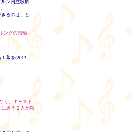
エルン州立歌劇
す。
できるのは、と
ルングの指輪」
を(2013
なり、キャスト
とに違う２人が演