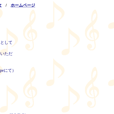
次
/
ホームページ
督として
ていただ
ypeにて）