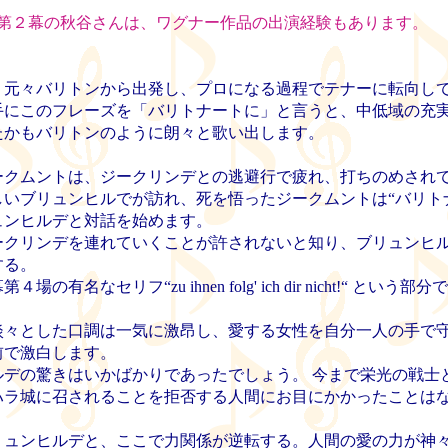
第２幕の秋谷さんは、ワグナー作品の出演経験もあります。
元々バリトンから出発し、プロになる過程でテナーに転向し
にこのフレーズを「バリトナートに」と言うと、中低域の充
たかもバリトンのように朗々と歌い出します。
クムントは、ジークリンデとの逃避行で疲れ、打ちのめされ
いブリュンヒルでが訪れ、死を悟ったジークムントは“バリト
ュンヒルデと対話を始めます。
クリンデを連れていくことが許されないと知り、ブリュンヒ
する。
有名なセリフ“zu ihnen folg' ich dir nicht!“ という部
々とした口調は一気に激昂し、愛する女性を自分一人の手で
前で激白します。
デの驚きはいかばかりであったでしょう。 今まで栄光の戦士
ハラ城に召されることを拒否する人間にお目にかかったことは
ュンヒルデと、ここで力関係が逆転する。人間の愛の力が神