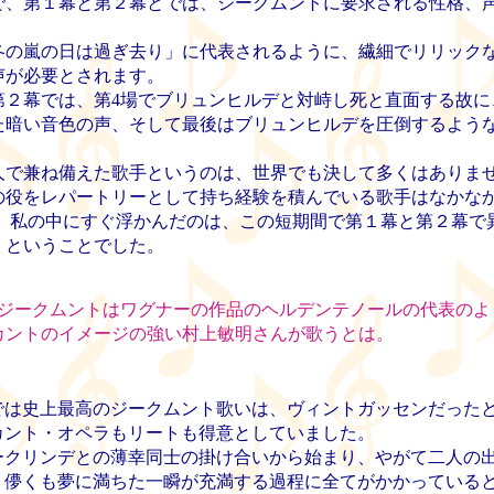
、第１幕と第２幕とでは、ジークムントに要求される性格、
の嵐の日は過ぎ去り」に代表されるように、繊細でリリック
声が必要とされます。
２幕では、第4場でブリュンヒルデと対峙し死と直面する故に
た暗い音色の声、そして最後はブリュンヒルデを圧倒するよう
で兼ね備えた歌手というのは、世界でも決して多くはありま
役をレパートリーとして持ち経験を積んでいる歌手はなかな
、 私の中にすぐ浮かんだのは、この短期間で第１幕と第２幕で
、ということでした。
ジークムントはワグナーの作品のヘルデンテノールの代表のよ
カントのイメージの強い村上敏明さんが歌うとは。
は史上最高のジークムント歌いは、ヴィントガッセンだった
カント・オペラもリートも得意としていました。
クリンデとの薄幸同士の掛け合いから始まり、やがて二人の
、儚くも夢に満ちた一瞬が充満する過程に全てがかかっている