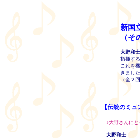
新国
（そ
大野和
指揮す
これを
きまし
（全２
【伝統のミュ
♪
大野さんにと
大野和士