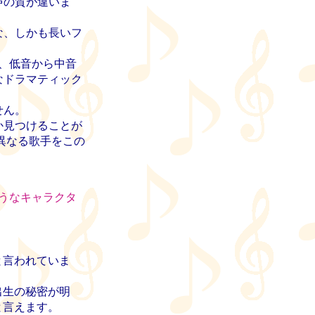
声の質が違いま
な、しかも長いフ
、低音から中音
なドラマティック
せん。
か見つけることが
異なる歌手をこの
うなキャラクタ
と言われていま
出生の秘密が明
と言えます。