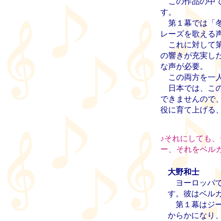
この作品の中で
す。
第１幕では「冬
レーズを歌える
これに対して第
の響きが充実し
な声が必要。
この両方を一人
日本では、この
できませんので
役に育て上げる
♪
それにしても、
ー、それをベル
大野和士
ヨーロッパで
す。彼はベル
第１幕はジー
からかになり