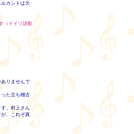
ベルカントは欠
す（ドイツ語歌
かありませんで
まった立ち稽古
ます。村上さん
すが、これぞ真