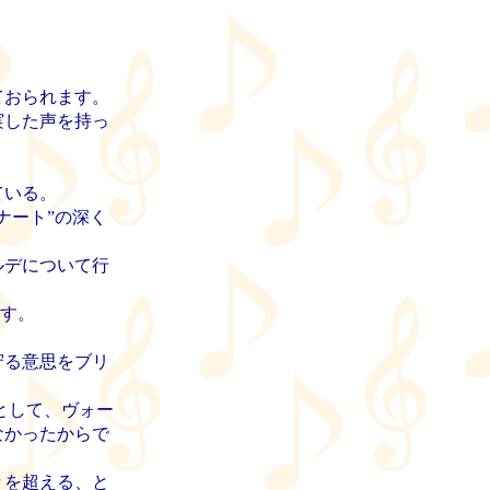
ておられます。
実した声を持っ
ている。
ナート”の深く
ルデについて行
分です。
守る意思をブリ
として、ヴォー
なかったからで
々を超える、と