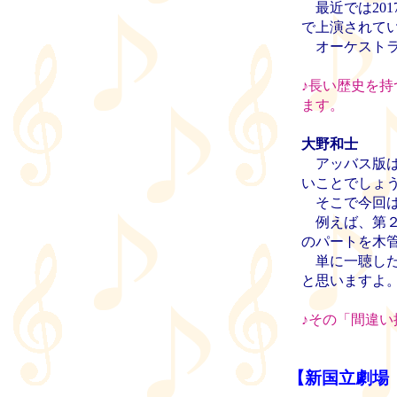
最近では20
で上演されて
オーケストラ
♪
長い歴史を持
ます。
大野和士
アッバス版は
いことでしょ
そこで今回は
例えば、第２
のパートを木
単に一聴した
と思いますよ
♪
その「間違い
【新国立劇場