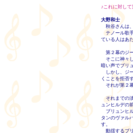
♪
これに対して
大野和士
秋谷さんは、
テノール歌手
ている人はあ
第２幕のジー
そこに神々し
暗い声でブリ
しかし、ジー
くことを拒否
それが第２幕第４場の
それまでの淡
ュンヒルデの
ブリュンヒル
タンのヴァル
す。
動揺するブリ