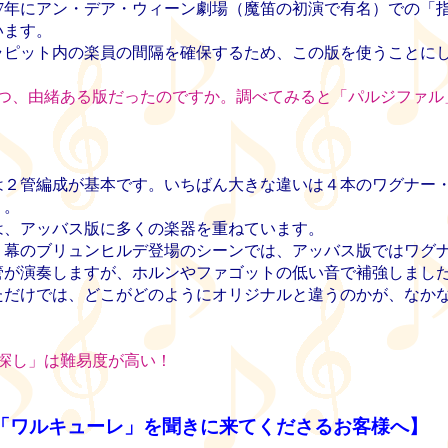
17年にアン・デア・ウィーン劇場（魔笛の初演で有名）での「
います。
ピット内の楽員の間隔を確保するため、この版を使うことに
つ、由緒ある版だったのですか。調べてみると「パルジファル
２管編成が基本です。いちばん大きな違いは４本のワグナー
う。
、アッバス版に多くの楽器を重ねています。
幕のブリュンヒルデ登場のシーンでは、アッバス版ではワグ
管が演奏しますが、ホルンやファゴットの低い音で補強しまし
だけでは、どこがどのようにオリジナルと違うのかが、なか
。
探し」は難易度が高い！
「ワルキューレ」を聞きに来てくださるお客様へ】