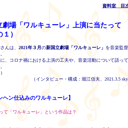
資料室 目
立劇場「ワルキューレ」上演に当たって
の１）
士
さんは、
2021年３月
の
新国立劇場「ワルキューレ」
を音楽監
る。
機に、コロナ禍における上演の工夫や、音楽活動について語っ
た。
回）
（インタビュー・構成：堀江信夫、2021.3.5 sk
ンヘン仕込みのワルキューレ】
って「ワルキューレ」という作品は？