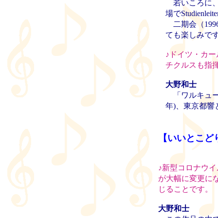
若いころに、
場でStudie
二期会（19
ても楽しみで
♪
ドイツ・カー
チクルスも指
大野和士
「ワルキューレ
年)、東京都響
【いいとこど
♪
新型コロナウイ
が大幅に変更に
じることです。
大野和士