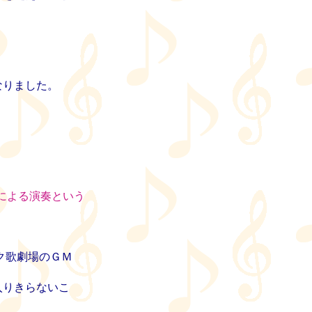
なりました。
による演奏という
ブルク歌劇場のＧＭ
入りきらないこ