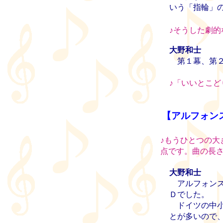
いう「指輪」
♪
そうした劇的
大野和士
第１幕、第２
♪
「いいとこど
【アルフォン
♪
もうひとつの大
点です。曲の長
大野和士
アルフォンス・ア
Ｄでした。
ドイツの中小
とが多いので